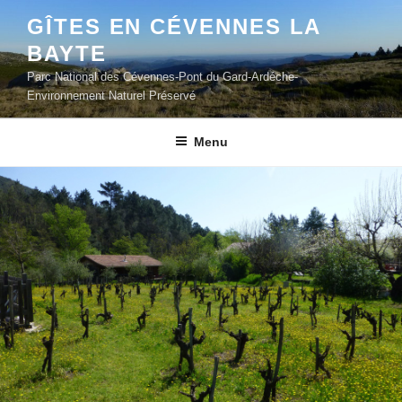
Aller
GÎTES EN CÉVENNES LA
au
BAYTE
contenu
principal
Parc National des Cévennes-Pont du Gard-Ardéche-
Environnement Naturel Préservé
Menu