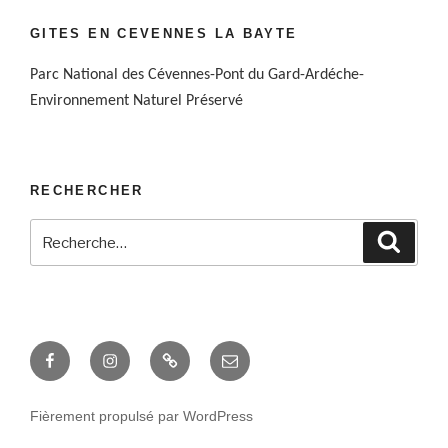
GITES EN CEVENNES LA BAYTE
Parc National des Cévennes-Pont du Gard-Ardéche-
Environnement Naturel Préservé
RECHERCHER
Recherche
Reche
pour
:
Gîtes
Instagram
Google
E-
en
Map
mail
Cévennes
Fièrement propulsé par WordPress
La