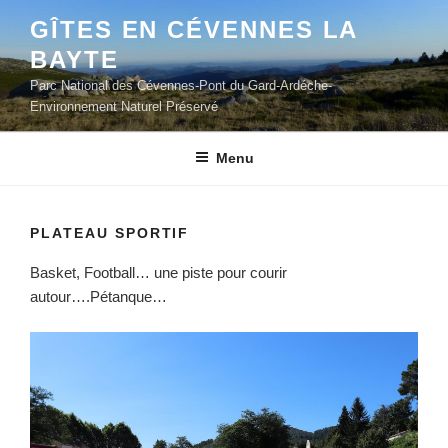
Aller
GÎTES EN CÉVENNES LA
au
BAYTE
contenu
principal
Parc National des Cévennes-Pont du Gard-Ardéche-
Environnement Naturel Préservé
Menu
PLATEAU SPORTIF
Basket, Football… une piste pour courir
autour….Pétanque…